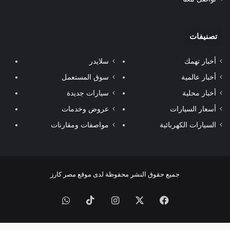
تصنيفات
أخبار تهمك
سلايدر
أخبار عالمية
سوق المستعمل
أخبار محلية
سيارات جديدة
أسعار السيارات
عروض وخدمات
السيارات الكهربائية
مواصفات ومقارنات
جميع حقوق النشر محفوظة لدى موقع مصر كارز
فيسبوك
‫X
انستقرام
‫TikTok
واتساب