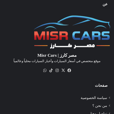
عن
مصر كارز | Misr Cars
موقع متخصص في أسعار السيارات وأخبار السيارات محلياً وعالمياً
‫X
فيسبوك
انستقرام
‫TikTok
واتساب
صفحات
سياسة الخصوصية
من نحن ؟
تواصل معنا