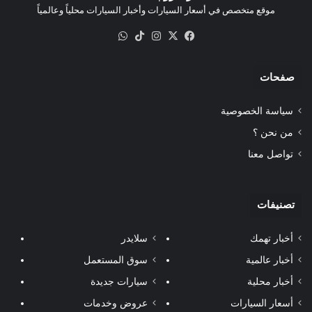
موقع متخصص في أسعار السيارات وأخبار السيارات محلياً وعالمياً
‫X
فيسبوك
انستقرام
‫TikTok
واتساب
صفحات
سياسة الخصوصية
من نحن ؟
تواصل معنا
تصنيفات
أخبار تهمك
سلايدر
أخبار عالمية
سوق المستعمل
أخبار محلية
سيارات جديدة
أسعار السيارات
عروض وخدمات