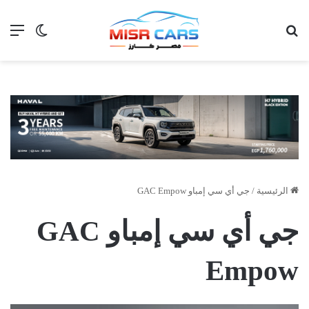
بحث عن
الق
الوضع ا
الرئيسية
/
جي أي سي إمباو GAC Empow
جي أي سي إمباو GAC
Empow