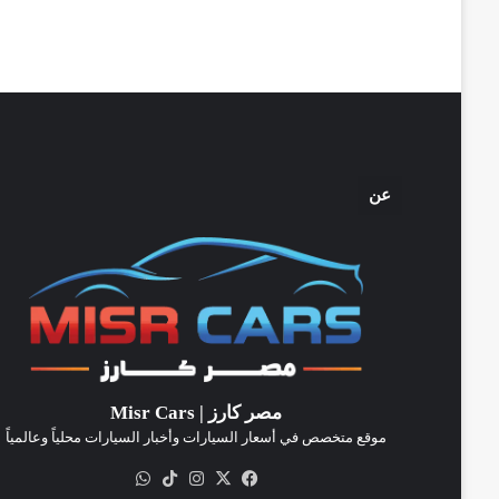
عن
مصر كارز | Misr Cars
موقع متخصص في أسعار السيارات وأخبار السيارات محلياً وعالمياً
‫X
فيسبوك
انستقرام
‫TikTok
واتساب