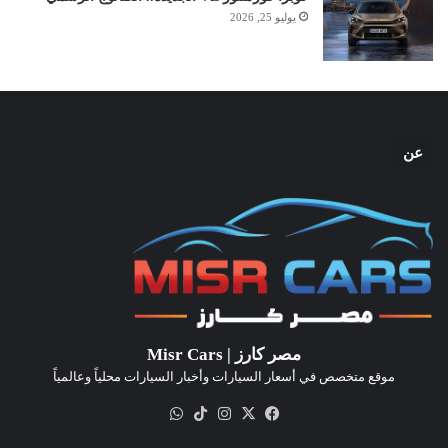
يوليو 25, 2026
عن
مصر كارز | Misr Cars
موقع متخصص في أسعار السيارات وأخبار السيارات محلياً وعالمياً
‫X
فيسبوك
انستقرام
‫TikTok
واتساب