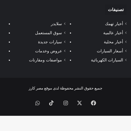
تصنيفات
أخبار تهمك
سلايدر
أخبار عالمية
سوق المستعمل
أخبار محلية
سيارات جديدة
أسعار السيارات
عروض وخدمات
السيارات الكهربائية
مواصفات ومقارنات
جميع حقوق النشر محفوظة لدى موقع مصر كارز
فيسبوك
‫X
انستقرام
‫TikTok
واتساب