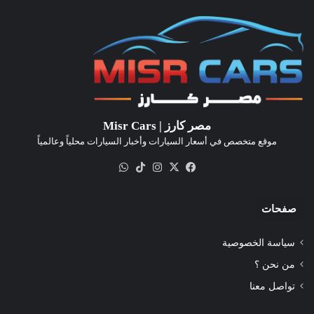
مصر كارز | Misr Cars
موقع متخصص في أسعار السيارات وأخبار السيارات محلياً وعالمياً
‫X
فيسبوك
انستقرام
‫TikTok
واتساب
صفحات
سياسة الخصوصية
من نحن ؟
تواصل معنا