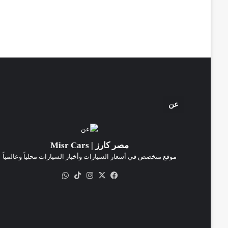
عن
مصر كارز | Misr Cars
موقع متخصص في أسعار السيارات وأخبار السيارات محلياً وعالمياً
‫X
فيسبوك
انستقرام
‫TikTok
واتساب