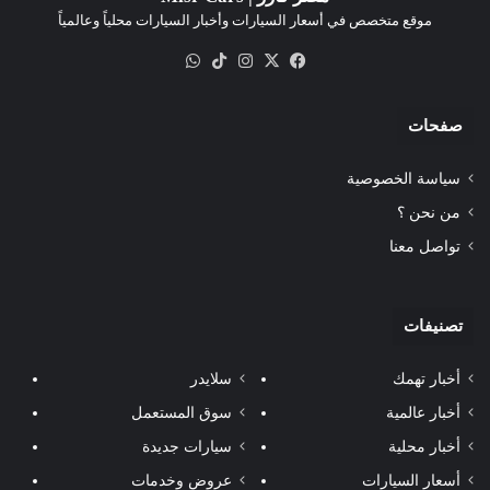
موقع متخصص في أسعار السيارات وأخبار السيارات محلياً وعالمياً
‫X
فيسبوك
انستقرام
‫TikTok
واتساب
صفحات
سياسة الخصوصية
من نحن ؟
تواصل معنا
تصنيفات
أخبار تهمك
سلايدر
أخبار عالمية
سوق المستعمل
أخبار محلية
سيارات جديدة
أسعار السيارات
عروض وخدمات