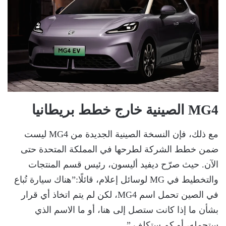
MG4 الصينية خارج خطط بريطانيا
مع ذلك، فإن النسخة الصينية الجديدة من MG4 ليست
ضمن خطط الشركة لطرحها في المملكة المتحدة حتى
الآن. حيث صرّح ديفيد أليسون، رئيس قسم المنتجات
والتخطيط في MG لوسائل إعلام، قائلًا:”هناك سيارة تُباع
في الصين تحمل اسم MG4، لكن لم يتم اتخاذ أي قرار
بشأن ما إذا كانت ستصل إلى هنا، أو ما الاسم الذي
ستحمله، أو كم ستكلف.”