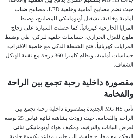
جاءت MG HS بتصميم عصري يدمج بين العملية والأناقة،
حيث تضم مصابيح أمامية وخلفية LED، مصابيح ضباب
أمامية وخلفية، تشغيل أوتوماتيكي للمصابيح، وضبط
المرايا الخارجية كهربائياً. كما حصلت السيارة على زجاج
ملون للعزل الحراري، حساسات خلفية للركن، طي وضبط
المرايات كهربائياً، فتح الشنطة الذكي مع خاصية الاقتراب،
حساسات أمامية، ونظام كاميرا 360 درجة مع تقنية الهيكل
الشفاف.
مقصورة داخلية رحبة تجمع بين الراحة
والفخامة
تأتي MG HS الجديدة بمقصورة داخلية رحبة تجمع بين
الراحة والفخامة، حيث زودت بشاشة ثنائية قياس 25 بوصة
لعرض البيانات والترفيه، ومكيف هواء أوتوماتيكي ثنائي
التحكم مع مخارج خلفية، إلى جانب مقاعد بكسوة جلدية