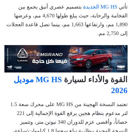
تأتي
MG HS الجديدة
بتصميم عصري أنيق يجمع بين
الفخامة والرحابة، حيث يبلغ طولها 4,670 مم، وعرضها
1,890 مم، وارتفاعها 1,663 مم، بينما تصل قاعدة العجلات
إلى 2,750 مم.
القوة والأداء لسيارة
MG HS موديل
2026
تعتمد النسخة الهجينة من MG HS على محرك سعة 1.5
لتر مدعوم بنظام هجين يرفع القوة الإجمالية إلى 221
حصاناً، وأقصى عزم للدوران 340 نيوتن.متر، وتتميز
النسخة الهجينة ببطارية تبلغ سعتها 1.8 كيلووات/ساعة،