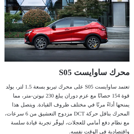
محرك ساوايست S05
تعتمد ساوايست S05 على محرك تيربو بسعة 1.5 لتر، يولد
قوة 154 حصانًا مع عزم دوران يبلغ 230 نيوتن-متر، مما
يمنحها أداءً مرنًا في مختلف ظروف القيادة. ويتصل هذا
المحرك بناقل حركة DCT مزدوج التعشيق من 6 سرعات،
مع نظام دفع أمامي للعجلات، ليوفّر تجربة قيادة سلسة
واقتصادية في الوقت نفسه.