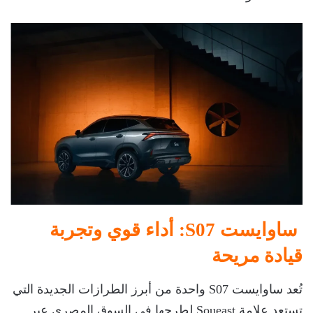
ساوايست S07: أداء قوي وتجربة
قيادة مريحة
تُعد ساوايست S07 واحدة من أبرز الطرازات الجديدة التي
تستعد علامة Soueast لطرحها في السوق المصري عبر