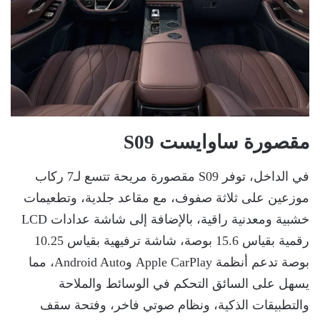
مقصورة ساوايست S09
في الداخل، توفر S09 مقصورة مريحة تتسع لـ7 ركاب
موزعين على ثلاثة صفوف، مع مقاعد جلدية، وتطعيمات
خشبية ومعدنية راقية، بالإضافة إلى شاشة عدادات LCD
رقمية بقياس 15.6 بوصة، شاشة ترفيهية بقياس 10.25
بوصة تدعم أنظمة Apple CarPlay وAndroid Auto، مما
يسهل على السائق التحكم في الوسائط والملاحة
والتطبيقات الذكية، ونظام صوتي فاخر، وفتحة سقف