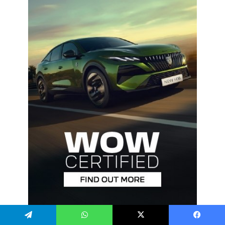
يسبوك
‫X
واتساب
تيلقرام