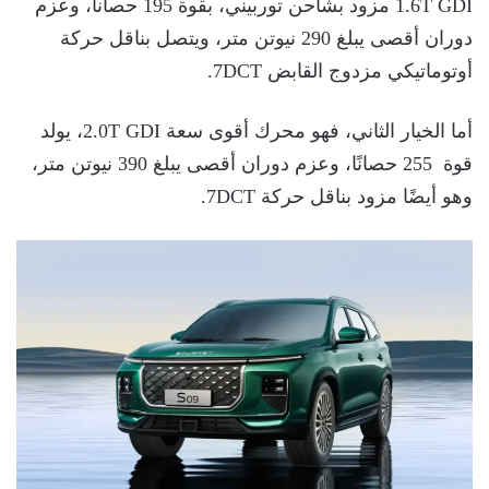
1.6T GDI مزود بشاحن توربيني، بقوة 195 حصانا، وعزم
دوران أقصى يبلغ 290 نيوتن متر، ويتصل بناقل حركة
أوتوماتيكي مزدوج القابض 7DCT.
أما الخيار الثاني، فهو محرك أقوى سعة 2.0T GDI، يولد
قوة 255 حصانًا، وعزم دوران أقصى يبلغ 390 نيوتن متر،
وهو أيضًا مزود بناقل حركة 7DCT.