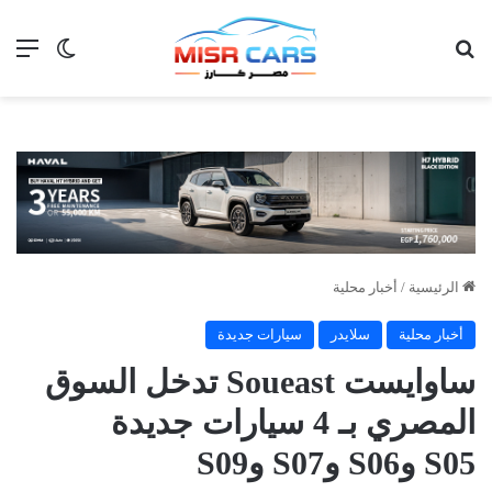
بحث عن
الق
الوضع ا
الرئيسية
/
أخبار محلية
أخبار محلية
سلايدر
سيارات جديدة
ساوايست Soueast تدخل السوق
المصري بـ 4 سيارات جديدة
S05 وS06 وS07 وS09