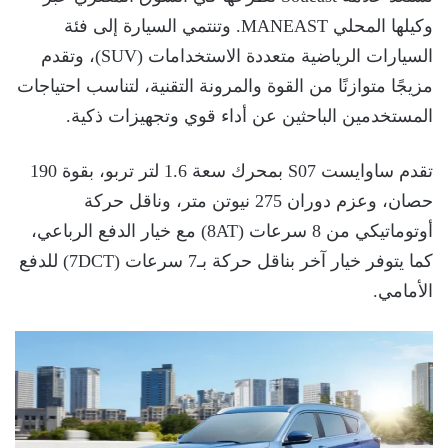
وكيلها المحلي MANEAST. وتنتمي السيارة إلى فئة
السيارات الرياضية متعددة الاستخدامات (SUV)، وتقدم
مزيجًا متوازنًا من القوة والمرونة التقنية، لتناسب احتياجات
المستخدمين الباحثين عن أداء قوي وتجهيزات ذكية.
تقدم ساوايست S07 بمحرك سعة 1.6 لتر تربو، بقوة 190
حصان، وعزم دوران 275 نيوتن متر، وناقل حركة
أوتوماتيكي من 8 سرعات (8AT) مع خيار الدفع الرباعي،
كما يتوفر خيار آخر بناقل حركة بـ7 سرعات (7DCT) للدفع
الأمامي.