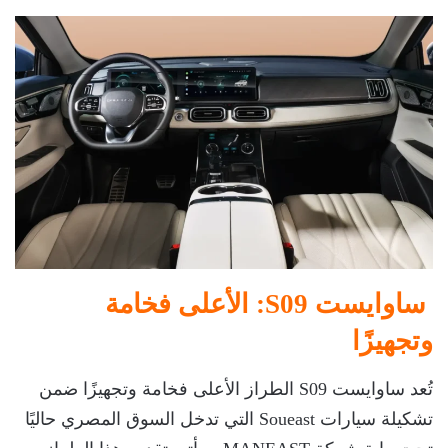
ساوايست S09: الأعلى فخامة
وتجهيزًا
تُعد ساوايست S09 الطراز الأعلى فخامة وتجهيزًا ضمن
تشكيلة سيارات Soueast التي تدخل السوق المصري حاليًا