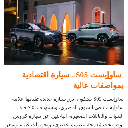
ساوإيست S05.. سيارة اقتصادية
بمواصفات عالية
ساوإيست S05 ستكون أبرز سيارة جديدة تقدمها علامة
ساوايست في السوق المصري، وتستهدف S05 فئة
الشباب والعائلات الصغيرة، الباحثين عن سيارة كروس
أوفر تحت مُدمجة بتصميم عصري، وتجهيزات غنية، وسعر