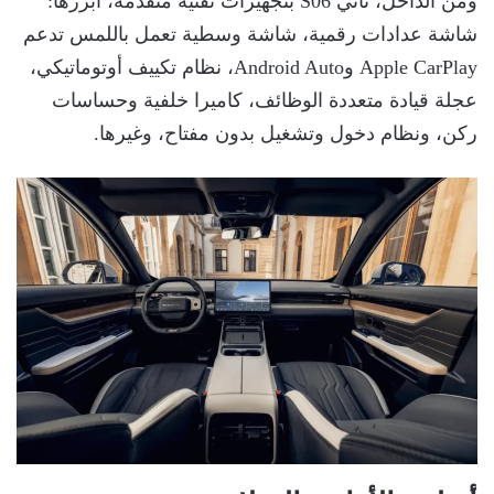
ومن الداخل، تأتي S06 بتجهيزات تقنية متقدمة، أبرزها:
شاشة عدادات رقمية، شاشة وسطية تعمل باللمس تدعم
Apple CarPlay وAndroid Auto، نظام تكييف أوتوماتيكي،
عجلة قيادة متعددة الوظائف، كاميرا خلفية وحساسات
ركن، ونظام دخول وتشغيل بدون مفتاح، وغيرها.