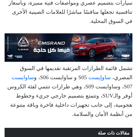
سيارات بتصميم عصري ومواصفات فنية مميزة، وبأسعار
تنافسية تجعلها منافسًا مباشرًا للعلامات الصينية الأخرى
في السوق المحلية.
تشمل قائمة الطرازات المرتقبة تقديمها في السوق
المصري،
ساوإيست
S05 و ساوايست S06، و
ساوايست
S07، وساوايست S09، وهي طرازات تنتمي لفئة الكروس
أوفر والـSUV، وتتمتع بتصميم خارجي جريء وخطوط
هجومية، إلى جانب تجهيزات داخلية فاخرة وباقة متنوعة
من أنظمة الأمان والسلامة.
مقالات ذات صلة