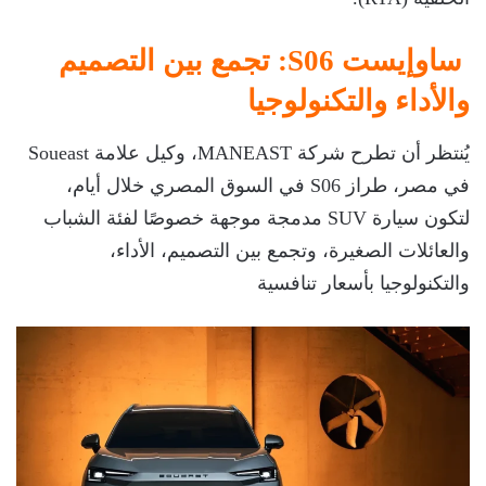
ساوإيست S06: تجمع بين التصميم
والأداء والتكنولوجيا
يُنتظر أن تطرح شركة MANEAST، وكيل علامة Soueast
في مصر، طراز S06 في السوق المصري خلال أيام،
لتكون سيارة SUV مدمجة موجهة خصوصًا لفئة الشباب
والعائلات الصغيرة، وتجمع بين التصميم، الأداء،
والتكنولوجيا بأسعار تنافسية