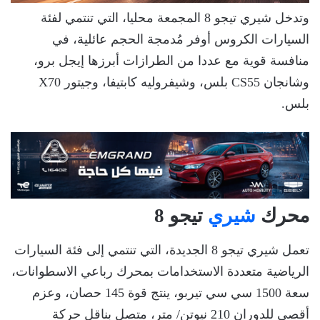
وتدخل شيري تيجو 8 المجمعة محليا، التي تنتمي لفئة
السيارات الكروس أوفر مُدمجة الحجم عائلية، في
منافسة قوية مع عددا من الطرازات أبرزها إيجل برو،
وشانجان CS55 بلس، وشيفروليه كابتيفا، وجيتور X70
بلس.
محرك
شيري
تيجو 8
تعمل شيري تيجو 8 الجديدة، التي تنتمي إلى فئة السيارات
الرياضية متعددة الاستخدامات بمحرك رباعي الاسطوانات،
سعة 1500 سي سي تيربو، ينتج قوة 145 حصان، وعزم
أقصى للدوران 210 نيوتن/ متر، متصل بناقل حركة