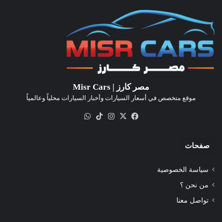
مصر كارز | Misr Cars
موقع متخصص في أسعار السيارات وأخبار السيارات محلياً وعالمياً
‫X
فيسبوك
انستقرام
‫TikTok
واتساب
صفحات
سياسة الخصوصية
من نحن ؟
تواصل معنا