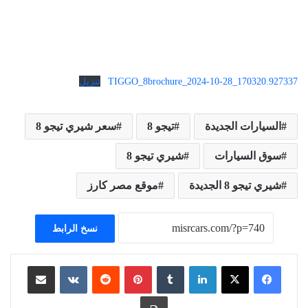
TIGGO_8brochure_2024-10-28_170320.927337
تنزيل
السيارات الجديدة
تيجو 8
سعر شيري تيجو 8
سوق السيارات
شيري تيجو 8
شيري تيجو 8 الجديدة
موقع مصر كارز
نسخ الرابط
لينكدإن
بينتيريست
مشاركة عبر البريد
طباعة