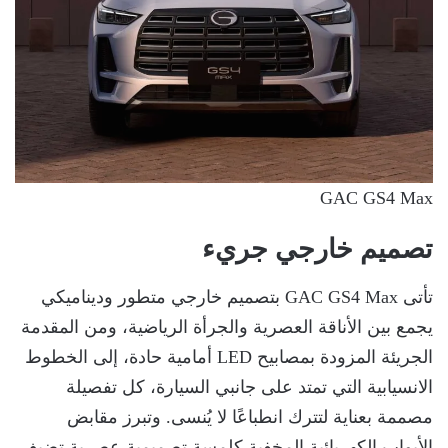
GAC GS4 Max
تصميم خارجي جريء
تأتى GAC GS4 Max بتصميم خارجي متطور وديناميكي
يجمع بين الأناقة العصرية والجرأة الرياضية، ومن المقدمة
الجريئة المزودة بمصابيح LED أمامية حادة، إلى الخطوط
الانسيابية التي تمتد على جانبي السيارة، كل تفصيلة
مصممة بعناية لتترك انطباعًا لا يُنسى. وتبرز مقابض
الأبواب الكهربائية المخفية كلمسة تصميمية عصرية تضيف