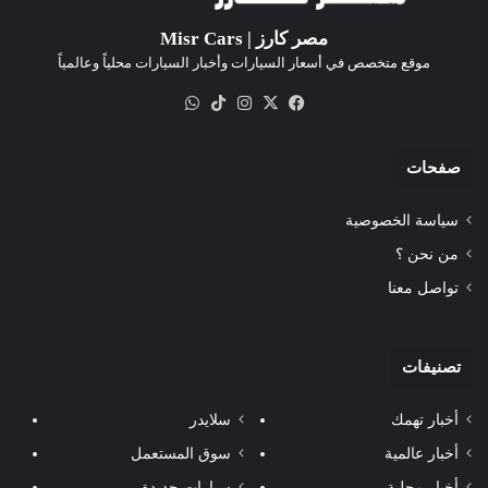
مصر كارز | Misr Cars
موقع متخصص في أسعار السيارات وأخبار السيارات محلياً وعالمياً
‫X
فيسبوك
انستقرام
‫TikTok
واتساب
صفحات
سياسة الخصوصية
من نحن ؟
تواصل معنا
تصنيفات
أخبار تهمك
سلايدر
أخبار عالمية
سوق المستعمل
أخبار محلية
سيارات جديدة