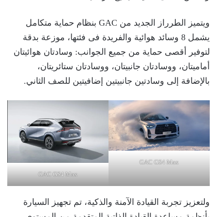
ويتميز الطرراز الجديد من GAC بنظام حماية متكامل
يشمل 8 وسائد هوائية والفريدة فى فئتها، موزعة بدقة
لتوفير أقصى حماية من جميع الجوانب: وسادتان هوائيتان
أماميتان، ووسادتان جانبيتان، ووسادتان ستائريتان،
بالإضافة إلى وسادتين جانبيتين إضافيتين للصف الثاني.
GAC GS4 Max
GAC GS4 Max
ولتعزيز تجربة القيادة الآمنة والذكية، تم تجهيز السيارة
بأنظمة مساعدة القيادة الذاتية المتقدمة من المستوى