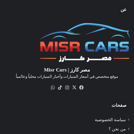
عن
مصر كارز | Misr Cars
موقع متخصص في أسعار السيارات وأخبار السيارات محلياً وعالمياً
‫X
فيسبوك
انستقرام
‫TikTok
واتساب
صفحات
سياسة الخصوصية
من نحن ؟