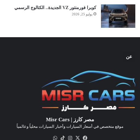
كوبرا فورمنتور VZ الجديدة.. الكتالوج الرسمي
يوليو 25, 2026
عن
مصر كارز | Misr Cars
موقع متخصص في أسعار السيارات وأخبار السيارات محلياً وعالمياً
‫X
فيسبوك
انستقرام
‫TikTok
واتساب