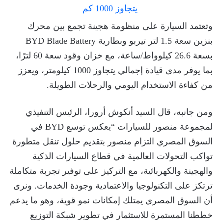
وتعتمد السيارة على منظومة هجينة تجمع بين محرك
بنزين سعة 1.5 لتر تيربو وبطارية BYD Blade Battery
بسعة 26.6 كيلوواط/ساعة، مع خزان وقود سعة 60 لترًا،
بما يوفر مدى قيادة إجمالي يتجاوز 1000 كيلومتر، ويعزز
من كفاءة الاستخدام اليومي والرحلات الطويلة.
ومن جانبه، قال السيد أنكوش أرورا، الرئيس التنفيذي
لمجموعة منصور للسيارات “يعكس توسع BYD في
السوق المصري التزام منصور بتقديم حلول تنقل متطورة
تواكب التحولات العالمية في قطاع السيارات الذكية
والهجينة والكهربائية، مع التركيز على توفير تجربة متكاملة
ترتكز على التكنولوجيا والاعتمادية وجودة الخدمات. ونرى
أن السوق المصري يمتلك إمكانات نمو قوية، وهو ما يدعم
خططنا المستمرة للاستثمار في تطوير شبكة التوزيع