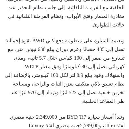
الخلفية مع الفرملة التلقائية، إلى جانب نظام التحذير عند
مغادرة المسار وفتح الأبواب، ونظام الفرملة التلقائية في
حالات الطوارئ.
وتعتمد السيارة على منظومة دفع كلي AWD بقوة إجمالية
تصل إلى 485 حصانًا وعزم دوران يبلغ 630 نيوتن متر، مع
تسارع من صفر إلى 100 كم/س خلال 5.7 ثانية، ومدى
كهربائي يصل إلى 80 كيلومترًا وفق معيار WLTP،
واستهلاك وقود يبلغ 8.9 لتر لكل 100 كيلومتر، بالإضافة إلى
نظام تعليق ذكي متكيف يعزز الثبات والراحة، ومساحة
تخزين خلفية تصل إلى 522 لترًا وتزداد إلى 970 لترًا عند
طي المقاعد الخلفية.
وتبدأ أسعار سيارة BYD Ti7 من 2,349,000 جنيه مصري
لفئة Ultra، و2,799,00جنيه مصري لفئة Luxury