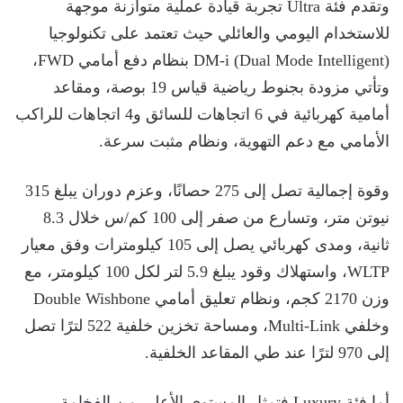
وتقدم فئة Ultra تجربة قيادة عملية متوازنة موجهة
للاستخدام اليومي والعائلي حيث تعتمد على تكنولوجيا
DM-i (Dual Mode Intelligent) بنظام دفع أمامي FWD،
وتأتي مزودة بجنوط رياضية قياس 19 بوصة، ومقاعد
أمامية كهربائية في 6 اتجاهات للسائق و4 اتجاهات للراكب
الأمامي مع دعم التهوية، ونظام مثبت سرعة.
وقوة إجمالية تصل إلى 275 حصانًا، وعزم دوران يبلغ 315
نيوتن متر، وتسارع من صفر إلى 100 كم/س خلال 8.3
ثانية، ومدى كهربائي يصل إلى 105 كيلومترات وفق معيار
WLTP، واستهلاك وقود يبلغ 5.9 لتر لكل 100 كيلومتر، مع
وزن 2170 كجم، ونظام تعليق أمامي Double Wishbone
وخلفي Multi-Link، ومساحة تخزين خلفية 522 لترًا تصل
إلى 970 لترًا عند طي المقاعد الخلفية.
أما فئة Luxury فتمثل المستوى الأعلى من الفخامة