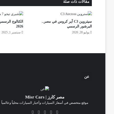
مقالات ذات صلة
سيتروين C3 آير كروس في مصر..
البرشور الرسمي
2026
يوليو 28, 2026
سبتمبر 1, 2025
عن
مصر كارز | Misr Cars
موقع متخصص في أسعار السيارات وأخبار السيارات محلياً وعالمياً
‫X
فيسبوك
انستقرام
‫TikTok
واتساب