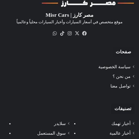
مصر كارز | Misr Cars
موقع متخصص في أسعار السيارات وأخبار السيارات محلياً وعالمياً
‫X
فيسبوك
انستقرام
‫TikTok
واتساب
صفحات
سياسة الخصوصية
من نحن ؟
تواصل معنا
تصنيفات
أخبار تهمك
سلايدر
أخبار عالمية
سوق المستعمل