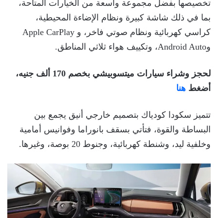
تخصيصها بفضل مجموعة واسعة من الخيارات المتاحة،
بما في ذلك شاشة كبيرة ونظام الإضاءة المحيطية،
كراسي كهربائية ونظام صوتي فاخر، و Apple CarPlay
وAndroid Auto، وتكييف هواء ثلاثي المناطق.
لحجز وشراء سيارات ميتسوبيشي بخصم 170 ألف جنيه،
أضغط
هنا
تتميز سكودا كودياك بتصميم خارجي أنيق يجمع بين
البساطة والقوة، فتأتي بسقف بانوراما وفوانيس أمامية
وخلفية ليد، وشنطة كهربائية، وجنوط 20 بوصة، وغيرها.