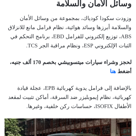
وسائل الأمان والسلامة
وزودت سكودا كودياك، بمجموعة من وسائل الأمان
والسلامة أبرزها وسائد هوائية، نظام فرامل مانع للانزلاق
ABS، توزيع إلكتروني للفرامل EBD، برنامج التحكم في
الثبات الإلكتروني ESP، ونظام مراقبة الجر TCS.
لحجز وشراء سيارات ميتسوبيشي بخصم 170 ألف جنيه،
أضغط
هنا
بالإضافة إلى فرامل يدوية كهربائية EPB، عجلة قيادة
كهربائية، نظام إيموبليزر ضد السرقة، أماكن تثبيت لمقعد
الأطفال ISOFIX، حساسات ركن خلفية، وغيرها.