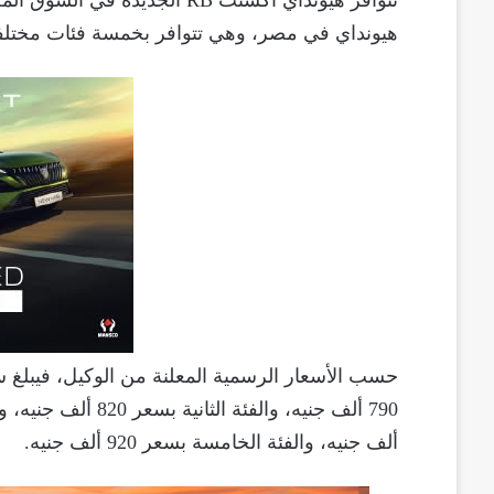
تتوافر هيونداي أكسنت RB الجد
هيونداي في مصر، وهي تتوافر بخمسة فئات مختلفة التجهيزا
ألف جنيه، والفئة الخامسة بسعر 920 ألف جنيه.