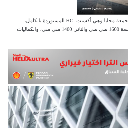
ويوجد النسخة الأحدث من هيونداي أكسنت RB المجمعة محليا وهي أكسنت HCI المستوردة بالكامل،
وتختلف النسختين، في مواصفات المحرك، الأول سعة 1600 سي سي والثاني 1400 سي سي، والكماليات