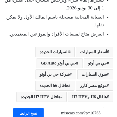
يشترط إتمام شراء وترخيص السيارة خلال الفترة من
1 إلى 30 يونيو 2026.
الصيانة المجانية مسجلة باسم المالك الأول ولا يمكن
نقلها.
العرض متاح لمبيعات الأفراد والموزعين المعتمدين.
أسعار السيارات
السيارات الجديدة
جي بي أوتو
جي بي أوتو GB Auto
سوق السيارات
شركة جي بي أوتو
موقع مصر كارز
هافال h6 الجديدة
هافال H6 وH7 HEV
هافال H7 HEV الجديدة
نسخ الرابط