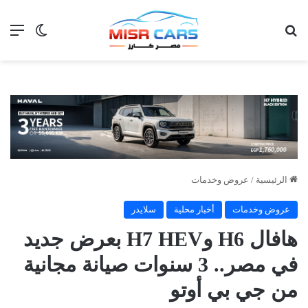
بحث عن
الق
الوضع ا
الرئيسية
/
عروض وخدمات
عروض وخدمات
أخبار محلية
سلايدر
هافال H6 وH7 HEV بعرض جديد
في مصر.. 3 سنوات صيانة مجانية
من جي بي أوتو