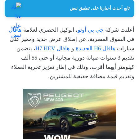
تابع أحدث أخبارنا على تطبيق نبض
أعلنت شركة
جي بي أوتو
، الوكيل الحصري لعلامة
هافال
في السوق المصرية، عن إطلاق عرض جديد ومميز على
سيارات
هافال H6 الجديدة
و
هافال H7 HEV
، يتضمن
تقديم 3 سنوات صيانة دورية مجانية أو حتى 55 ألف
كيلومتر أيهما أقرب، وذلك في إطار تعزيز تجربة العملاء
وتقديم قيمة مضافة حقيقية للمشترين.