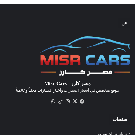
عن
مصر كارز | Misr Cars
موقع متخصص في أسعار السيارات وأخبار السيارات محلياً وعالمياً
‫X
فيسبوك
انستقرام
‫TikTok
واتساب
صفحات
سياسة الخصوصية