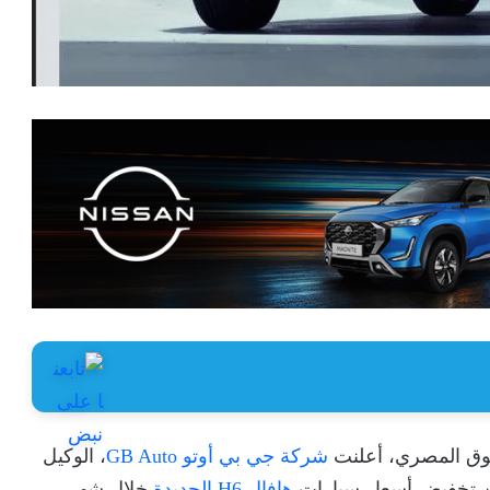
وق المصري، أعلنت
شركة جي بي أوتو GB Auto
، الوكيل
تخفيض أسعار سيارات
هافال H6 الجديدة
خلال شهر