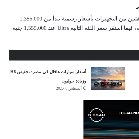
تُطرح هافال H6 موديل 2026 في السوق المحلي بفئتين من التجهيزات بأسعار رسمية تبدأ من 1,355,000
جنيه للفئة Platinum بعد التخفيض البالغ 44 ألف جنيه، فيما استقر سعر الفئة الثانية Ultra عند 1,555,000 جنيه
أسعار سيارات هافال في مصر: تخفيض H6
وزيادة جوليون
أغسطس 6, 2026