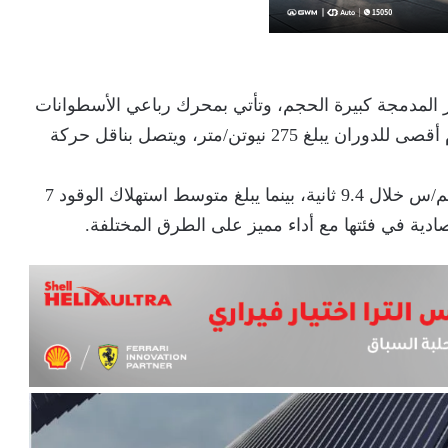
الكروس أوفر المدمجة كبيرة الحجم، وتأتي بمحرك رباعي الأسطوانات
سعة 1500 سي سي تيربو يولد 181 حصانًا، مع عزم أقصى للدوران يبلغ 275 نيوتن/متر، ويتصل بناقل حركة
وتتسارع السيارة من وضع الثبات إلى سرعة 100 كم/س خلال 9.4 ثانية، بينما يبلغ متوسط استهلاك الوقود 7