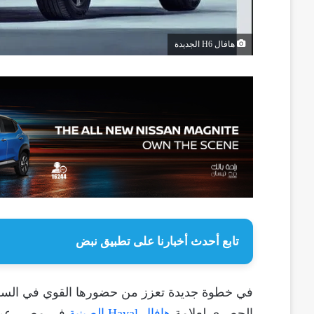
هافال H6 الجديدة
تابع أحدث أخبارنا على تطبيق نبض
في خطوة جديدة تعزز من حضورها القوي في الس
الحصري لعلامة
هافال Haval الصينية
في مصر، عن 