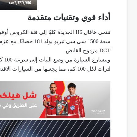
أداء قوي وتقنيات متقدمة
تنتمي هافال H6 الجديدة كليًا إلى فئة 
DCT مزدوج القابض.
لترات لكل 100 كم، مما يجعلها من السيارات الاقتصادية في فئتها مع أداء مميز على الطرق المختلفة.