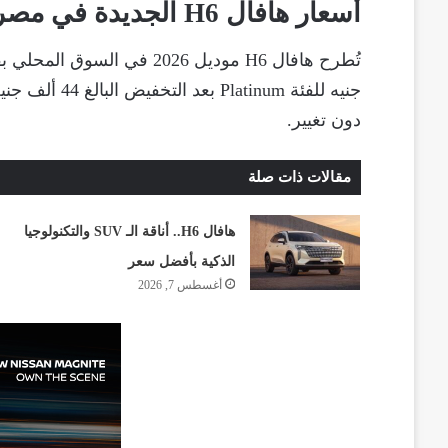
أسعار هافال H6 الجديدة في مصر
دون تغيير.
مقالات ذات صلة
هافال H6.. أناقة الـ SUV والتكنولوجيا
الذكية بأفضل سعر
أغسطس 7, 2026