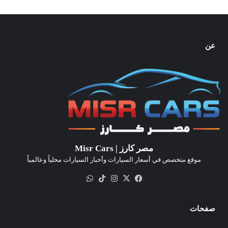
عن
مصر كارز | Misr Cars
موقع متخصص في أسعار السيارات وأخبار السيارات محلياً وعالمياً
‫X
فيسبوك
انستقرام
‫TikTok
واتساب
صفحات