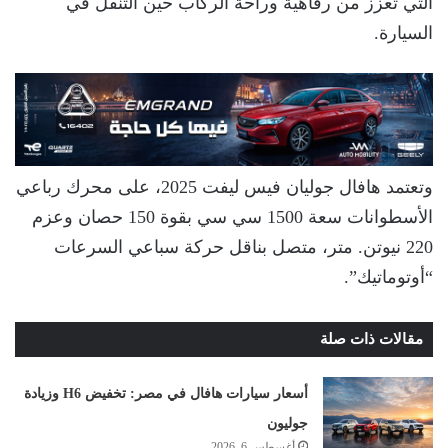
التي تعزز من رفاهية وراحة الركاب حين التنقل في
السيارة.
وتعتمد هافال جوليان فيس ليفت 2025، على محرك رباعي
الأسطوانات سعة 1500 سي سي بقوة 150 حصان وعزم
220 نيوتن. متر، متصل بناقل حركة سباعي السرعات
“أوتوماتيك”.
مقالات ذات صلة
أسعار سيارات هافال في مصر: تخفيض H6 وزيادة
جوليون
أغسطس 6, 2026