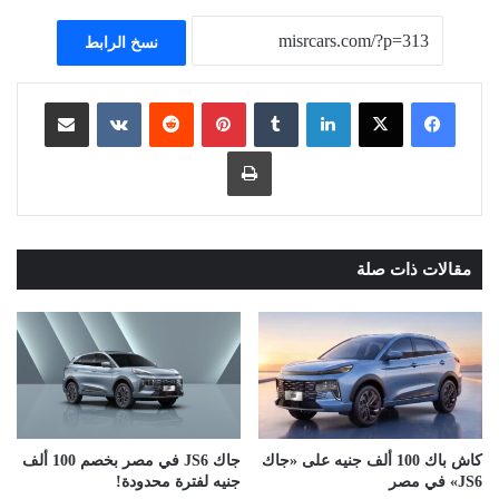
نسخ الرابط
لينكدإن
بينتيريست
مشاركة عبر البريد
طباعة
مقالات ذات صلة
كاش باك 100 ألف جنيه على «جاك
جاك JS6 في مصر بخصم 100 ألف
JS6» في مصر
جنيه لفترة محدودة!