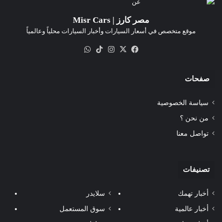
مصر كارز | Misr Cars
موقع متخصص في أسعار السيارات وأخبار السيارات محلياً وعالمياً
‫X
فيسبوك
انستقرام
‫TikTok
واتساب
صفحات
سياسة الخصوصية
من نحن ؟
تواصل معنا
تصنيفات
أخبار تهمك
سلايدر
أخبار عالمية
سوق المستعمل