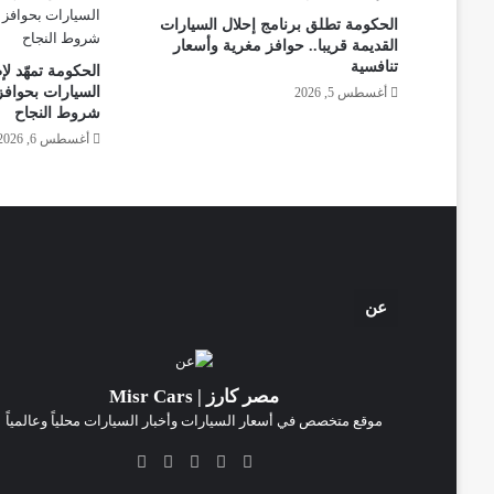
الحكومة تطلق برنامج إحلال السيارات
القديمة قريبا.. حوافز مغرية وأسعار
تنافسية
الحكومة تمهّد لإ
السيارات بحوافز
أغسطس 5, 2026
شروط النجاح
أغسطس 6, 2026
عن
مصر كارز | Misr Cars
موقع متخصص في أسعار السيارات وأخبار السيارات محلياً وعالمياً
‫X
فيسبوك
انستقرام
‫TikTok
واتساب