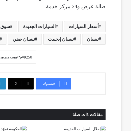
صالة عرض و24 مركز خدمة.
أسعار السيارات
السيارات الجديدة
سوق ا
نيسان
نيسان إيجيبت
نيسان صني
فيسبوك
‫X
مقالات ذات صلة