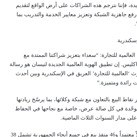
دة، فإننا نترجم هذه الشراكات على أرض الواقع لتقديم
رفع جاهزية الشبكة وتعزيز معايير الخدمة والتدريب بما
.
لمية للتجارة: “سعداء بتعزيز شراكتنا الممتدة مع
س. إن تطبيق الهوية العالمية الجديدة لنيسان هو رسالة
رث ‘العالمية للتجارة’ العريق في الإسكندرية وبين أحدث
ت رائدة ومتميزة.”
ط البيع بالتعاون مع شبكة وكلائها، بما يرسّخ ريادتها
وحّدة في كل صالة عرض، خاصة مع نجاحها في الحفاظ
 مدار السنوات الثلاث الماضية.
تمتلك نيسان مصر حالياً شبكة واسعة تضم 18 وكيلاً معتمداً و46 منفذ بيع في جميع أنحاء الجمهورية تشمل 38