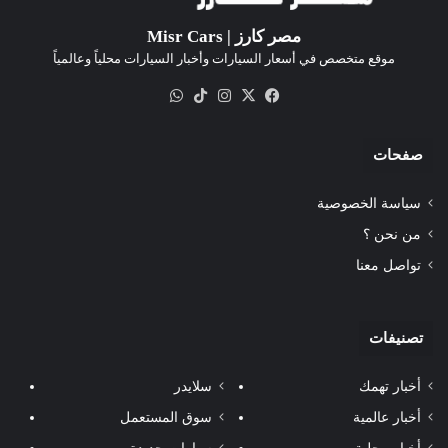
مصر كارز | Misr Cars
موقع متخصص في أسعار السيارات وأخبار السيارات محلياً وعالمياً
‫X
فيسبوك
انستقرام
‫TikTok
واتساب
صفحات
سياسة الخصوصية
من نحن ؟
تواصل معنا
تصنيفات
أخبار تهمك
سلايدر
أخبار عالمية
سوق المستعمل