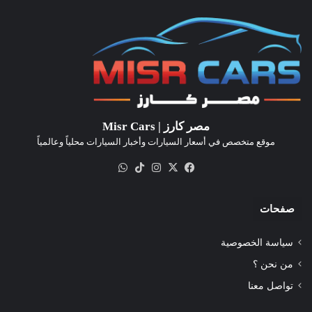
مصر كارز | Misr Cars
موقع متخصص في أسعار السيارات وأخبار السيارات محلياً وعالمياً
‫X
فيسبوك
انستقرام
‫TikTok
واتساب
صفحات
سياسة الخصوصية
من نحن ؟
تواصل معنا