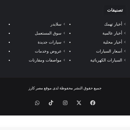
تصنيفات
أخبار تهمك
سلايدر
أخبار عالمية
سوق المستعمل
أخبار محلية
سيارات جديدة
أسعار السيارات
عروض وخدمات
السيارات الكهربائية
مواصفات ومقارنات
جميع حقوق النشر محفوظة لدى موقع مصر كارز
فيسبوك
‫X
انستقرام
‫TikTok
واتساب