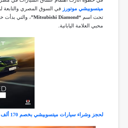
في خطوة أثارت اهتمام عشاق السيارات في مصر
ميتسوبيشي موتورز
في السوق المصري والتابعة 
تحت اسم
“Mitsubishi Diamond”
، والتي بدأت خل
محبي العلامة اليابانية.
لحجز وشراء سيارات ميتسوبيشي بخصم 170 ألف جنيه، أضغط هنا