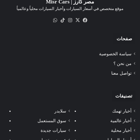
مصر كارز | Misr Cars
موقع متخصص في أسعار السيارات وأخبار السيارات محلياً وعالمياً
‫X
فيسبوك
انستقرام
‫TikTok
واتساب
صفحات
سياسة الخصوصية
من نحن ؟
تواصل معنا
تصنيفات
أخبار تهمك
سلايدر
أخبار عالمية
سوق المستعمل
أخبار محلية
سيارات جديدة