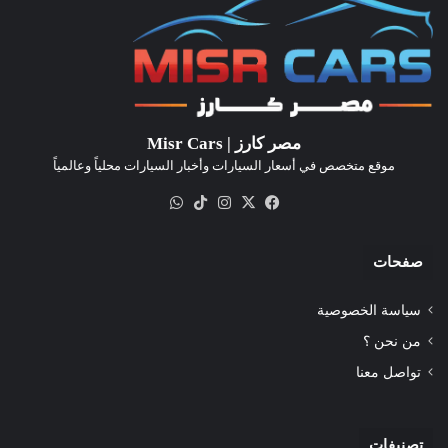
مصر كارز | Misr Cars
موقع متخصص في أسعار السيارات وأخبار السيارات محلياً وعالمياً
‫X
فيسبوك
انستقرام
‫TikTok
واتساب
صفحات
سياسة الخصوصية
من نحن ؟
تواصل معنا
تصنيفات