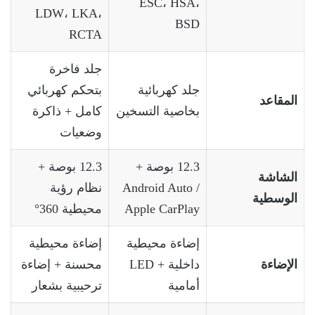
ESC، HSA،
LDW، LKA،
BSD
RCTA
جلد فاخرة
جلد كهربائية
بتحكم كهربائي
المقاعد
بخاصية التسخين
كامل + ذاكرة
وضعيات
12.3 بوصة +
12.3 بوصة +
الشاشة
Android Auto /
نظام رؤية
الوسطية
Apple CarPlay
محيطية 360°
إضاءة محيطية
إضاءة محيطية
الإضاءة
داخلية + LED
محسنة + إضاءة
أمامية
ترحيبية بشعار