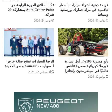
فرصة ذهبية لشراء سيارات بأسعار
غدًا.. انطلاق الدورة الرابعة من
تنافسية في مزاد جمارك بورسعيد
Auto Center Point بمشاركة 20
ودمياط
شركة
يوليو 11, 2026
يونيو 24, 2026
بأيدٍ مصرية 100%.. أول سيارة
الرضا للسيارات تفتتح صالة عرض
فورملا كهربائية مصرية تنافس
لـ سوايست Soueast بمصر الجديدة
عالميًا في سيلفرستون بإنجلترا
أغسطس 22, 2025
يوليو 12, 2026