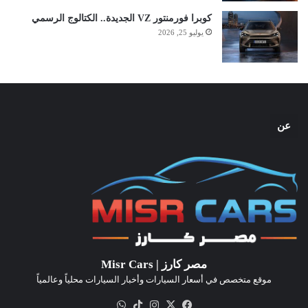
كوبرا فورمنتور VZ الجديدة.. الكتالوج الرسمي
يوليو 25, 2026
عن
مصر كارز | Misr Cars
موقع متخصص في أسعار السيارات وأخبار السيارات محلياً وعالمياً
‫X
فيسبوك
انستقرام
‫TikTok
واتساب