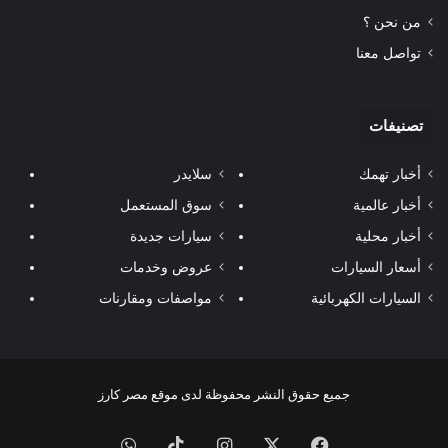
من نحن ؟
تواصل معنا
تصنيفات
أخبار تهمك
سلايدر
أخبار عالمية
سوق المستعمل
أخبار محلية
سيارات جديدة
أسعار السيارات
عروض وخدمات
السيارات الكهربائية
مواصفات ومقارنات
جميع حقوق النشر محفوظة لدى موقع مصر كارز
فيسبوك
‫X
انستقرام
‫TikTok
واتساب