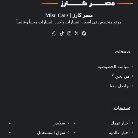
مصر كارز | Misr Cars
موقع متخصص في أسعار السيارات وأخبار السيارات محلياً وعالمياً
‫X
فيسبوك
انستقرام
‫TikTok
واتساب
صفحات
سياسة الخصوصية
من نحن ؟
تواصل معنا
تصنيفات
أخبار تهمك
سلايدر
أخبار عالمية
سوق المستعمل