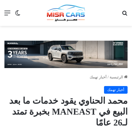
بحث عن
الق
الوضع ا
الرئيسية
/
أخبار تهمك
أخبار تهمك
محمد الحناوي يقود خدمات ما بعد
البيع في MANEAST بخبرة تمتد
لـ26 عامًا