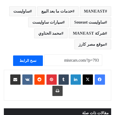
MANEAST
خدمات ما بعد البيع
ساوايست
ساوايست Soueast
سيارات ساوايست
شركة MANEAST
محمد الحناوي
موقع مصر كارز
نسخ الرابط
لينكدإن
بينتيريست
مشاركة عبر البريد
طباعة
مقالات ذات صلة