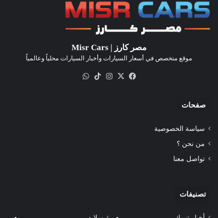
مصر كارز | Misr Cars
موقع متخصص في أسعار السيارات وأخبار السيارات محلياً وعالمياً
‫X
فيسبوك
انستقرام
‫TikTok
واتساب
صفحات
سياسة الخصوصية
من نحن ؟
تواصل معنا
تصنيفات
أخبار تهمك
سلايدر