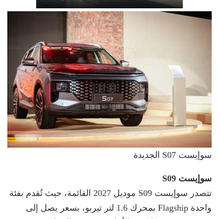
سوإيست S07 الجديدة
سوإيست S09
تتصدر سوإيست S09 موديل 2027 القائمة، حيث تُقدم بفئة
واحدة Flagship بمحرك 1.6 لتر تيربو، بسعر يصل إلى