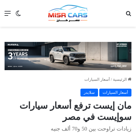
بحث عن
الق
الوضع ا
الرئيسية
/
أسعار السيارات
أسعار السيارات
سلايدر
مان إيست ترفع أسعار سيارات
سوإيست في مصر
زيادات تراوحت بين 50 و70 ألف جنيه