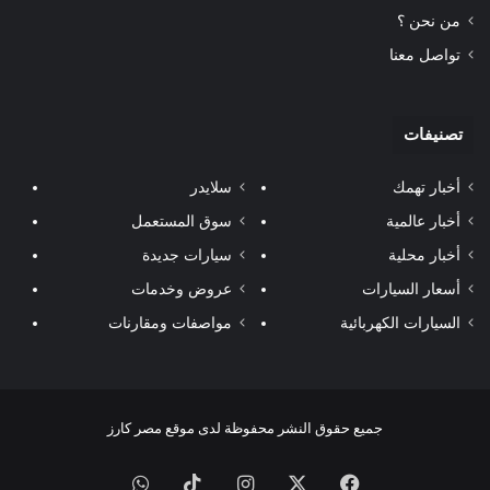
من نحن ؟
تواصل معنا
تصنيفات
أخبار تهمك
سلايدر
أخبار عالمية
سوق المستعمل
أخبار محلية
سيارات جديدة
أسعار السيارات
عروض وخدمات
السيارات الكهربائية
مواصفات ومقارنات
جميع حقوق النشر محفوظة لدى موقع مصر كارز
فيسبوك
‫X
انستقرام
‫TikTok
واتساب