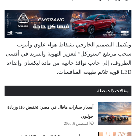
ويكتمل التصميم الخارجي بشفاط هواء علوي وأنبوب
سحب مرتفع “سنوركل” لتعزيز التهوية والتبريد في أقسى
الظروف، إلى جانب نوافذ جانبية من مادة ليكسان وإضاءة
LED قوية تلائم طبيعة المنافسات.
مقالات ذات صلة
أسعار سيارات هافال في مصر: تخفيض H6 وزيادة
جوليون
أغسطس 6, 2026