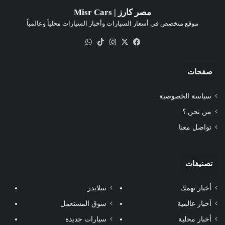
مصر كارز | Misr Cars
موقع متخصص في أسعار السيارات وأخبار السيارات محلياً وعالمياً
‫X
فيسبوك
انستقرام
‫TikTok
واتساب
صفحات
سياسة الخصوصية
من نحن ؟
تواصل معنا
تصنيفات
أخبار تهمك
سلايدر
أخبار عالمية
سوق المستعمل
أخبار محلية
سيارات جديدة