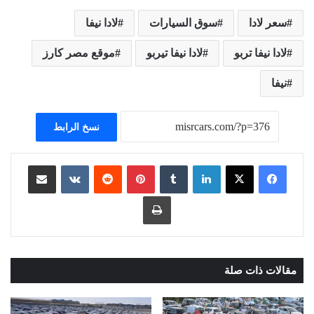
سعر لادا
سوق السيارات
لادا نيفا
لادا نيفا تربو
لادا نيفا تيربو
موقع مصر كارز
نيفا
نسخ الرابط
لينكدإن
بينتيريست
مشاركة عبر البريد
طباعة
مقالات ذات صلة