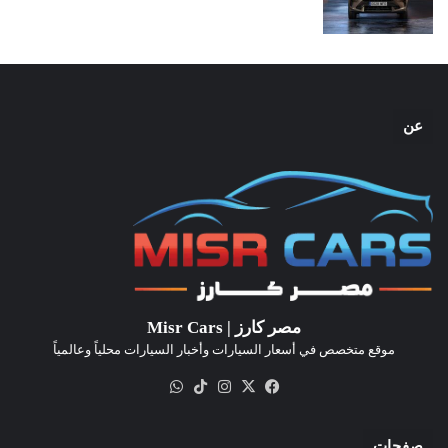
عن
مصر كارز | Misr Cars
موقع متخصص في أسعار السيارات وأخبار السيارات محلياً وعالمياً
‫X
فيسبوك
انستقرام
‫TikTok
واتساب
صفحات