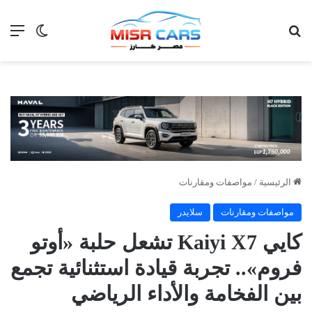
بحث عن
الق
الوضع ا
الرئيسية
/
مواصفات ومقارنات
مواصفات ومقارنات
سلايدر
كايي Kaiyi X7 تشعل حلبة «أوتو
فروم».. تجربة قيادة استثنائية تجمع
بين الفخامة والأداء الرياضي