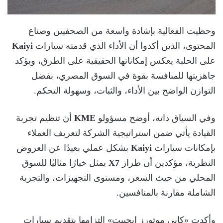
وحظيت الفعالية بإشادة واسعة من الصحفيين وصناع
المحتوى، الذين أكدوا أن الأداء الذي قدمته سيارات
Kaiyi
على الحلبة يعكس إمكاناتها الحقيقية على الطرق، ويؤكد
جاهزيتها للمنافسة بقوة في السوق المصري، بفضل
التوازن الواضح بين الأداء، والثبات، وسهولة التحكم.
وفي السياق ذاته، أوضح مسؤولو
KME
أن تنظيم تجربة
القيادة يأتي ضمن استراتيجية الشركة لتعريف العملاء
بإمكانات سيارات
Kaiyi
بشكل عملي بعيدًا عن العروض
النظرية، مؤكدين أن طراز
X7
يمثل خيارًا مثاليًا للسوق
المحلي من حيث السعر، ومستوى التجهيزات، والتجربة
الشاملة مقارنة بالمنافسين.
وأكدت «كايي موتورز إيجيبت» التزامها بتقديم سيارات