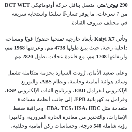
290 نيوتن/متر
، متصل بناقل حركة أوتوماتيكي
DCT WET
من 7 سرعات، ما يوفر تسارعًا سلسًا واستجابة سريعة
في مختلف ظروف القيادة.
وتأتي
Kaiyi X7
بأبعاد خارجية تمنحها حضورًا قويًا ومساحة
داخلية رحبة، حيث يبلغ طولها
4738 مم
، وعرضها
1968 مم
،
وارتفاعها
1708 مم
، مع قاعدة عجلات بطول
2820 مم
.
وعلى صعيد الأمان، زُودت السيارة بحزمة متكاملة تشمل
وسائد هوائية أمامية وجانبية، ونظام
ABS
، والتوزيع
الإلكتروني للفرامل
EBD
، وبرنامج الثبات الإلكتروني
ESP
،
وفرامل يد كهربائية
EPB
، إلى جانب أنظمة مساعدة
متقدمة مثل
EBA، TCS، HSA، HDC
، ومراقبة ضغط
الإطارات، والتحذير من مغادرة الحارة المرورية، وكاميرا
رؤية شاملة
540 درجة
، وحساسات ركن أمامية وخلفية،