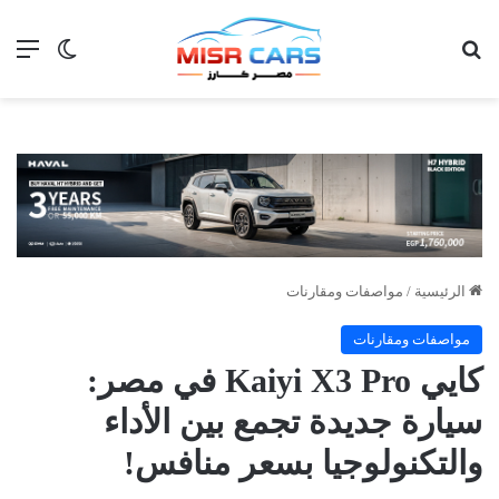
بحث عن
الق
الوضع ا
الرئيسية
/
مواصفات ومقارنات
مواصفات ومقارنات
كايي Kaiyi X3 Pro في مصر:
سيارة جديدة تجمع بين الأداء
والتكنولوجيا بسعر منافس!