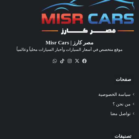
مصر كارز | Misr Cars
موقع متخصص في أسعار السيارات وأخبار السيارات محلياً وعالمياً
‫X
فيسبوك
انستقرام
‫TikTok
واتساب
صفحات
سياسة الخصوصية
من نحن ؟
تواصل معنا
تصنيفات