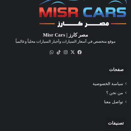
مصر كارز | Misr Cars
موقع متخصص في أسعار السيارات وأخبار السيارات محلياً وعالمياً
‫X
فيسبوك
انستقرام
‫TikTok
واتساب
صفحات
سياسة الخصوصية
من نحن ؟
تواصل معنا
تصنيفات