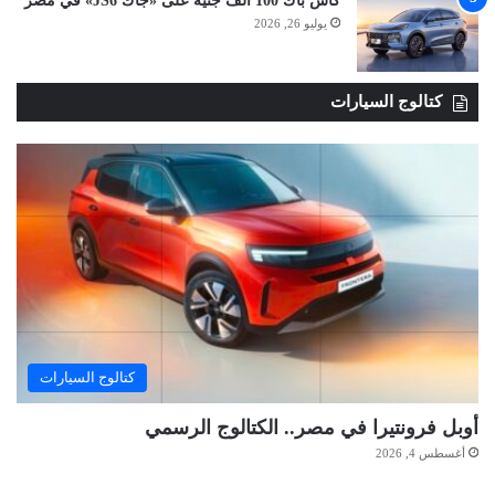
كاش باك 100 ألف جنيه على «جاك JS6» في مصر
يوليو 26, 2026
كتالوج السيارات
كتالوج السيارات
أوبل فرونتيرا في مصر.. الكتالوج الرسمي
أغسطس 4, 2026