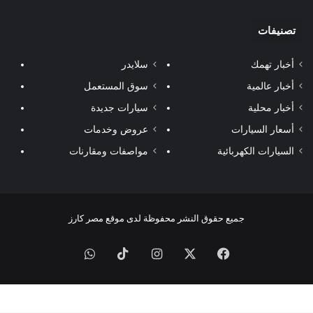
تصنيفات
أخبار تهمك
سلايدر
أخبار عالمية
سوق المستعمل
أخبار محلية
سيارات جديدة
أسعار السيارات
عروض وخدمات
السيارات الكهربائية
مواصفات ومقارنات
جميع حقوق النشر محفوظة لدى موقع مصر كارز
فيسبوك
‫X
انستقرام
‫TikTok
واتساب