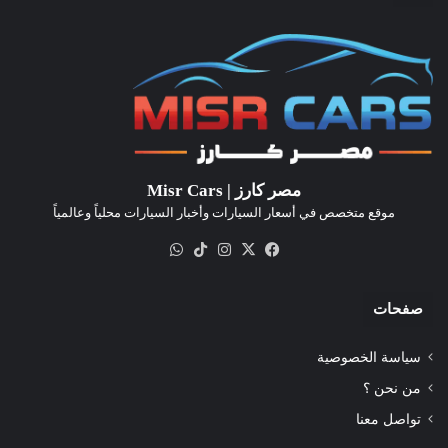
مصر كارز | Misr Cars
موقع متخصص في أسعار السيارات وأخبار السيارات محلياً وعالمياً
‫X
فيسبوك
انستقرام
‫TikTok
واتساب
صفحات
سياسة الخصوصية
من نحن ؟
تواصل معنا