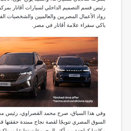
رئيس قسم التصميم الداخلي لسيارات أڤاتار بمركز 
رواد الأعمال المصريين والعالميين والشخصيات الف
باكي سفراء علامة أڤاتار في مصر.
وفي هذا السياق، صرح محمد القصراوي، رئيس مجل
السوق المصري تتويجًا لقصة نجاح ممتدة حققتها 
مكانتها كواحدة من أكثر المجموعات تطورًا ومواكب