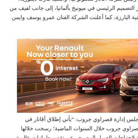
التصميم الرئيسي في ميونيخ بألمانيا، إلى جانب لفيف من
نية البارزة، كما أعلنت الشركة الفنان عمرو يوسف وايمن
س إدارة قصراوي جروب: “يأتي إطلاق أڤاتار في
قصراوي جروب خلال السنوات الماضية؛ رسخت خلالها
ة لاحتياجات العميل المصري، عبر تقديم طرازات عالمية،