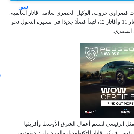
ت قصراوي جروب، الوكيل الحصري لعلامة أڤاتار العالمية،
بإطلاق أحدث طرازات الشركة في مصر، وهما أڤاتار 11 وأڤاتار 12، لتبدأ فصلًا جديدًا في مسيرة التحول نحو
 المصري.
مثل الرئيسي لقسم أعمال الشرق الأوسط وأفريقيا
ئيس شركة أڤاتار للتكنولوجيا، والسيد مارك ديفوزيه،