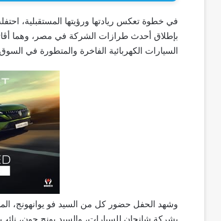
في خطوة تعكس ريادتها ورؤيتها المستقبلية، احتفل
السيارات الكهربائية الفاخرة والمتطورة في السوق
وشهد الحفل حضور كل من السيد فو يوانهونج، الم
بشركة شانجان للسيارات، والسيد يونج جون، نائب ر