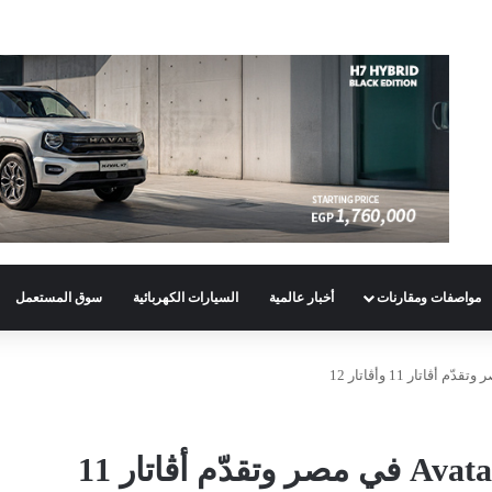
مواصفات ومقارنات
أخبار عالمية
السيارات الكهربائية
سوق المستعمل
قصراوي جروب تُطلق علامة Avatar في مصر وتقدّم أڤاتار 11