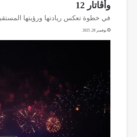
وأڤاتار 12
في خطوة تعكس ريادتها ورؤيتها المستقبل
نوفمبر 28, 2025