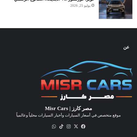
يوليو 25, 2026
عن
مصر كارز | Misr Cars
موقع متخصص في أسعار السيارات وأخبار السيارات محلياً وعالمياً
‫X
فيسبوك
انستقرام
‫TikTok
واتساب