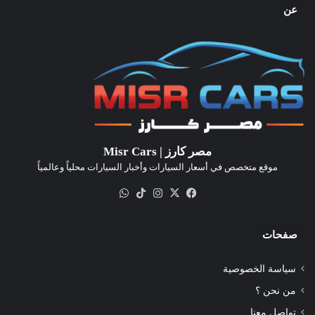
عن
مصر كارز | Misr Cars
موقع متخصص في أسعار السيارات وأخبار السيارات محلياً وعالمياً
‫X
فيسبوك
انستقرام
‫TikTok
واتساب
صفحات
سياسة الخصوصية
من نحن ؟
تواصل معنا