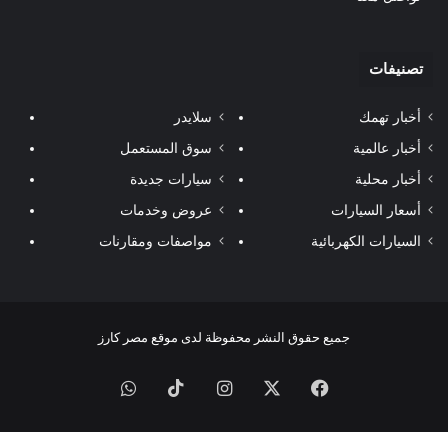
تصنيفات
أخبار تهمك
سلايدر
أخبار عالمية
سوق المستعمل
أخبار محلية
سيارات جديدة
أسعار السيارات
عروض وخدمات
السيارات الكهربائية
مواصفات ومقارنات
جميع حقوق النشر محفوظة لدى موقع مصر كارز
فيسبوك
‫X
انستقرام
‫TikTok
واتساب