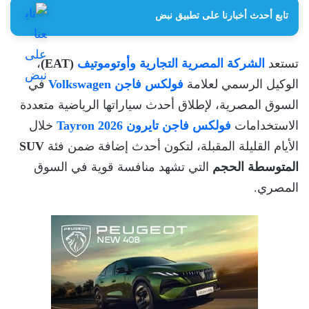
تابع أحدث أخبارنا على تطبيق نبض
تستعد
الشركة المصرية التجارية وأوتوموتيف
(EAT)
،
الوكيل الرسمي لعلامة
فولكس فاجن Volkswagen
في
السوق المصرية، لإطلاق أحدث سياراتها الرياضية متعددة
الاستخدامات
فولكس فاجن تايرون Tayron 2026
خلال
الأيام القليلة المقبلة، لتكون أحدث إضافة ضمن فئة
SUV
المتوسطة الحجم
التي تشهد منافسة قوية في السوق
المصري.