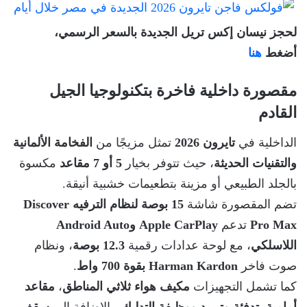
لحجز نيسان إكس تريل الجديدة بالسعر الرسمي،
أضغط
هنا
مقصورة داخلية فاخرة بتكنولوجيا الجيل
القادم
الداخلية في
تايرون 2026
تمثل مزيجًا من
الفخامة الألمانية
والتقنيات الحديثة
، حيث تتوفر بخيار
5 أو 7 مقاعد
مكسوة
بالجلد الطبيعي أو مزينة بتطعيمات خشبية أنيقة.
تضم المقصورة شاشة
15 بوصة لنظام الترفيه Discover
Pro Max
تدعم
Apple CarPlay وAndroid Auto
اللاسلكي
، مع لوحة عدادات رقمية
12.3 بوصة
، ونظام
صوت فاخر
Harman Kardon بقوة 700 واط
.
كما تشمل التجهيزات
مكيف هواء ثلاثي المناطق
،
مقاعد
أمامية بتدفئة وتبريد ووظيفة التدليك
، بالإضافة إلى
سقف