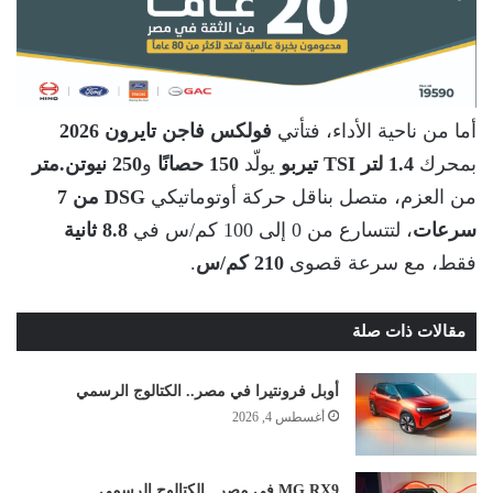
أما من ناحية الأداء، فتأتي
فولكس فاجن تايرون 2026
بمحرك
1.4 لتر TSI تيربو
يولّد
150 حصانًا
و
250 نيوتن.متر
من العزم، متصل بناقل حركة أوتوماتيكي
DSG من 7
سرعات
، لتتسارع من 0 إلى 100 كم/س في
8.8 ثانية
فقط، مع سرعة قصوى
210 كم/س
.
مقالات ذات صلة
أوبل فرونتيرا في مصر.. الكتالوج الرسمي
أغسطس 4, 2026
MG RX9 في مصر.. الكتالوج الرسمي