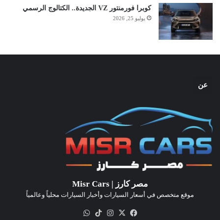
كوبرا فورمنتور VZ الجديدة.. الكتالوج الرسمي
يوليو 25, 2026
عن
مصر كارز | Misr Cars
موقع متخصص في أسعار السيارات وأخبار السيارات محلياً وعالمياً
‫X
فيسبوك
انستقرام
‫TikTok
واتساب