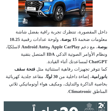
داخل المقصورة، تنتظرك تجربة راقية بفضل شاشة
معلومات ضخمة
15 بوصة
، ولوحة عدادات رقمية
10.25
بوصة
، مع دعم
Apple CarPlay
و
Android Auto
لاسلكيًا،
ونظام الأوامر الصوتية الذكي
IDA
المتصل بتقنية
ChatGPT
لمساعدتك أثناء القيادة.
كما تتوفر تجهيزات رفاهية استثنائية مثل
فتحة سقف
بانورامية
، إضاءة داخلية من
30 لونًا
، مقاعد جلدية كهربائية
بخاصية الذاكرة والتدليك، ومكيف هواء أوتوماتيكي ثلاثي
المناطق
Climatronic
.