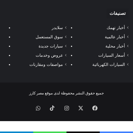
تصنيفات
أخبار تهمك
سلايدر
أخبار عالمية
سوق المستعمل
أخبار محلية
سيارات جديدة
أسعار السيارات
عروض وخدمات
السيارات الكهربائية
مواصفات ومقارنات
جميع حقوق النشر محفوظة لدى موقع مصر كارز
فيسبوك
‫X
انستقرام
‫TikTok
واتساب