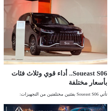
Soueast S06.. أداء قوي وثلاث فئات
بأسعار مختلفة
تأتي Soueast S06 بفئتين مختلفتين من التجهيزات: