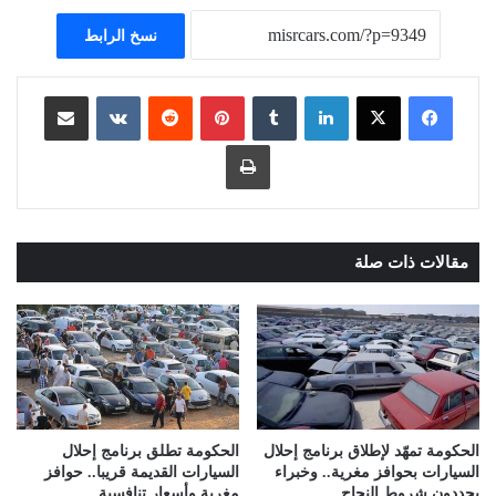
نسخ الرابط
لينكدإن
بينتيريست
مشاركة عبر البريد
طباعة
مقالات ذات صلة
الحكومة تمهّد لإطلاق برنامج إحلال
الحكومة تطلق برنامج إحلال
السيارات بحوافز مغرية.. وخبراء
السيارات القديمة قريبا.. حوافز
يحددون شروط النجاح
مغرية وأسعار تنافسية