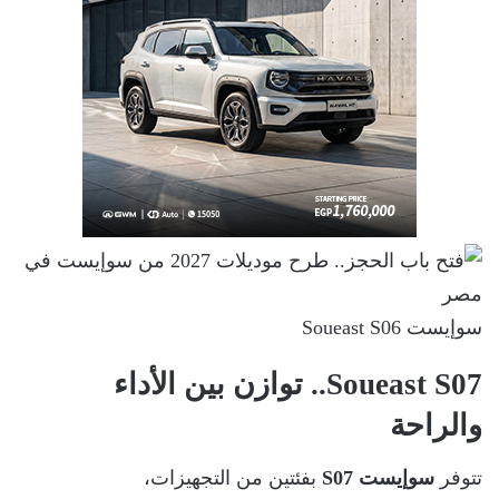
سوإيست Soueast S06
Soueast S07.. توازن بين الأداء
والراحة
تتوفر
سوإيست S07
بفئتين من التجهيزات،