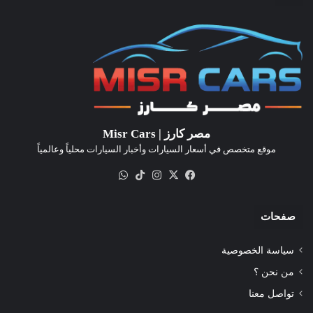
مصر كارز | Misr Cars
موقع متخصص في أسعار السيارات وأخبار السيارات محلياً وعالمياً
‫X
فيسبوك
انستقرام
‫TikTok
واتساب
صفحات
سياسة الخصوصية
من نحن ؟
تواصل معنا