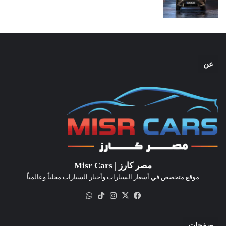
عن
مصر كارز | Misr Cars
موقع متخصص في أسعار السيارات وأخبار السيارات محلياً وعالمياً
‫X
فيسبوك
انستقرام
‫TikTok
واتساب
صفحات