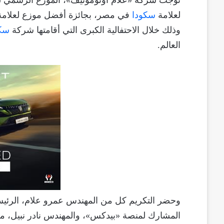
تُوجت شركة «علام أوتوموتيف»، الموزع الرسمي
لعلامة
سكودا
وذلك خلال الاحتفالية الكبرى التي أقامتها شركة
سكو
العالم.
وحضر التكريم كل من المهندس عمرو علام، الرئي
المشارك لمنصة «بيدكس»، والمهندس نادر نبيل، م