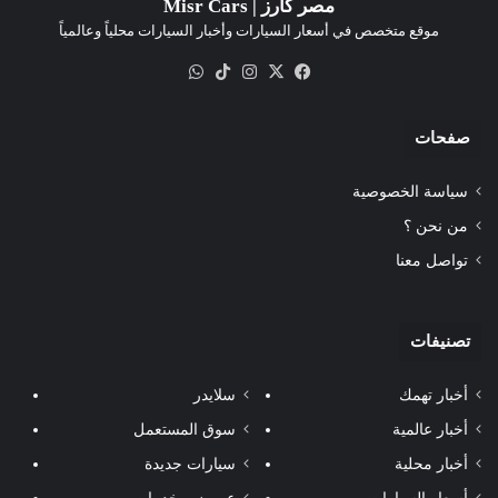
مصر كارز | Misr Cars
موقع متخصص في أسعار السيارات وأخبار السيارات محلياً وعالمياً
‫X
فيسبوك
انستقرام
‫TikTok
واتساب
صفحات
سياسة الخصوصية
من نحن ؟
تواصل معنا
تصنيفات
أخبار تهمك
سلايدر
أخبار عالمية
سوق المستعمل
أخبار محلية
سيارات جديدة