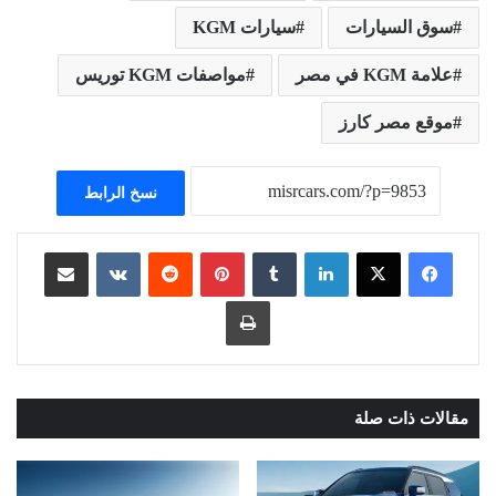
سوق السيارات
سيارات KGM
علامة KGM في مصر
مواصفات KGM توريس
موقع مصر كارز
نسخ الرابط
لينكدإن
بينتيريست
مشاركة عبر البريد
طباعة
مقالات ذات صلة