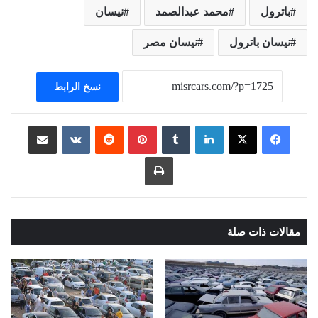
باترول
محمد عبدالصمد
نيسان
نيسان باترول
نيسان مصر
نسخ الرابط
لينكدإن
بينتيريست
مشاركة عبر البريد
طباعة
مقالات ذات صلة