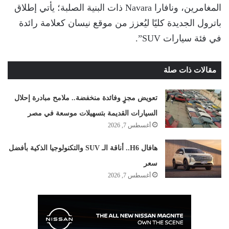
المغامرين، ونافارا Navara ذات البنية الصلبة؛ يأتي إطلاق
باترول الجديدة كليًا ليُعزز من موقع نيسان كعلامة رائدة
في فئة سيارات SUV”.
مقالات ذات صلة
تعويض مجزٍ وفائدة منخفضة.. ملامح مبادرة إحلال
السيارات القديمة بتسهيلات موسعة في مصر
أغسطس 7, 2026
هافال H6.. أناقة الـ SUV والتكنولوجيا الذكية بأفضل
سعر
أغسطس 7, 2026