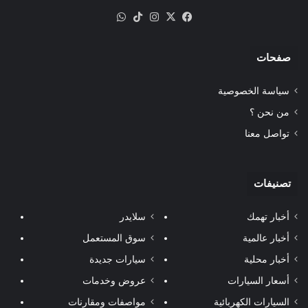
‫X
فيسبوك
انستقرام
‫TikTok
واتساب
صفحات
سياسة الخصوصية
من نحن ؟
تواصل معنا
تصنيفات
أخبار تهمك
سلايدر
أخبار عالمية
سوق المستعمل
أخبار محلية
سيارات جديدة
أسعار السيارات
عروض وخدمات
السيارات الكهربائية
مواصفات ومقارنات