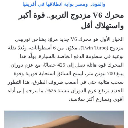
محرك V6 مزدوج التربو.. قوة أكبر
واستهلاك أقل
الخيار الأول هو محرك V6 جديد مزوّد بشاحن توربيني
مزدوج (Twin Turbo)، مكوّن من 6 أسطوانات، ويُعدّ نقلة
نوعية في منظومة الدفع الخاصة بالسيارة. يولّد هذا
المحرك قوة هائلة تصل إلى 425 حصانًا، مع عزم دوران
يبلغ 700 نيوتن متر، ليمنح السائق استجابة فورية وقوة
سحب مثالية حتى في أصعب ظروف الطرق، هذا التطور
الجديد يرتفع عزم الدوران بنسبة 25%، ما يترجم إلى أداء
أقوى وتسارع أكثر سلاسة.