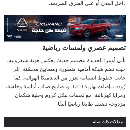
داخل المدن أو على الطرق السريعة.
تصميم عصري ولمسات رياضية
تأتي أوبترا الجديدة بتصميم حديث يعكس هوية شيفروليه،
حيث تضم شبكة أمامية متطورة ومصابيح محسّنة، إلى
جانب خطوط انسيابية تعزز من الديناميكا الهوائية. كما
زُودت بإضاءة نهارية LED، ومصابيح ضباب أمامية وخلفية،
ومرايا كهربائية، مع لمسات نيكل كروم وحلية شكمان
مزدوجة تضيف طابعًا رياضيًا أنيقًا.
مقالات ذات صلة