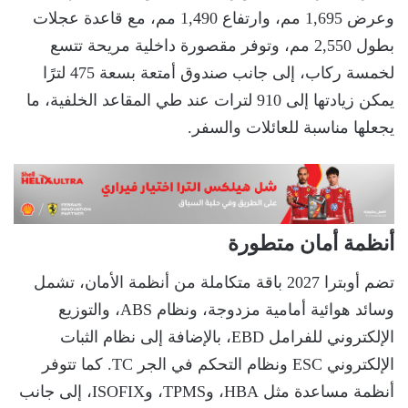
وعرض 1,695 مم، وارتفاع 1,490 مم، مع قاعدة عجلات
بطول 2,550 مم، وتوفر مقصورة داخلية مريحة تتسع
لخمسة ركاب، إلى جانب صندوق أمتعة بسعة 475 لترًا
يمكن زيادتها إلى 910 لترات عند طي المقاعد الخلفية، ما
يجعلها مناسبة للعائلات والسفر.
أنظمة أمان متطورة
تضم أوبترا 2027 باقة متكاملة من أنظمة الأمان، تشمل
وسائد هوائية أمامية مزدوجة، ونظام ABS، والتوزيع
الإلكتروني للفرامل EBD، بالإضافة إلى نظام الثبات
الإلكتروني ESC ونظام التحكم في الجر TC. كما تتوفر
أنظمة مساعدة مثل HBA، وTPMS، وISOFIX، إلى جانب