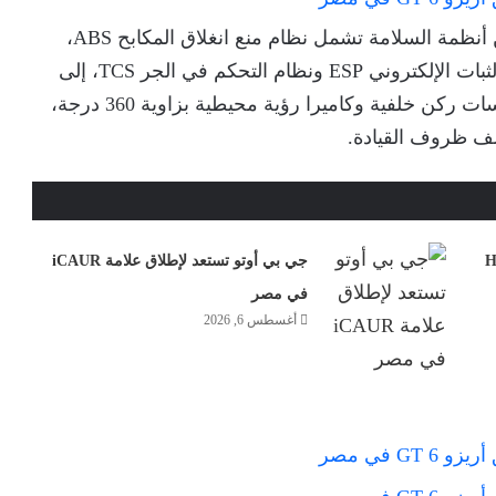
وفي جانب الأمان، توفر السيارة حزمة متكاملة من أنظمة السلامة تشمل نظام منع انغلاق المكابح ABS،
ونظام توزيع قوة الفرامل EBD، إضافة إلى نظام الثبات الإلكتروني ESP ونظام التحكم في الجر TCS، إلى
جانب وسائد هوائية أمامية وجانبية، فضلًا عن حساسات ركن خلفية وكاميرا رؤية محيطية بزاوية 360 درجة،
لف ظروف القيادة.
ل في مصر: تخفيض H6
جي بي أوتو تستعد لإطلاق علامة iCAUR
في مصر
أغسطس 6, 2026