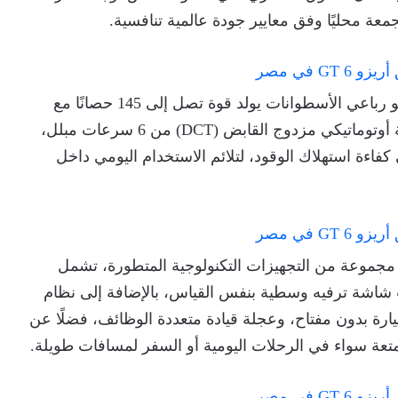
عة محليًا وفق معايير جودة عالمية تنافسية.
وتأتي شيري أريزو 6 GT مزودة بمحرك 1.5 لتر تربو رباعي الأسطوانات يولد قوة تصل إلى 145 حصانًا مع
عزم دوران يبلغ 210 نيوتن متر، ويتصل بناقل حركة أوتوماتيكي مزدوج القابض (DCT) من 6 سرعات مبلل،
لى كفاءة استهلاك الوقود، لتلائم الاستخدام اليومي داخل
مجموعة من التجهيزات التكنولوجية المتطورة، تشمل
س 10.25 بوصة إلى جانب شاشة ترفيه وسطية بنفس القياس، بالإضافة إلى نظام
ارة بدون مفتاح، وعجلة قيادة متعددة الوظائف، فضلًا عن
متعة سواء في الرحلات اليومية أو السفر لمسافات طويلة.