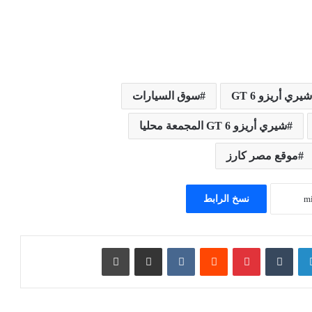
ري أريزو 6 GT
سوق السيارات
شيري أريزو 6 GT المجمعة محليا
موقع مصر كارز
نسخ الرابط
لينكدإن
بينتيريست
مشاركة عبر البريد
طباعة