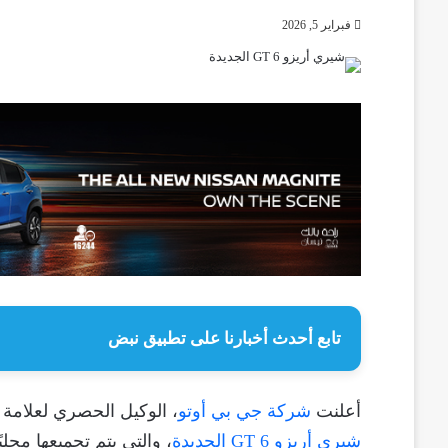
فبراير 5, 2026
تابع أحدث أخبارنا على تطبيق نبض
أعلنت
شركة جي بي أوتو
، الوكيل الحصري لعلامة شيري Chery في مصر، عن الإطلاق
شيري أريزو 6 GT الجديدة
، والتي يتم تجميعها م