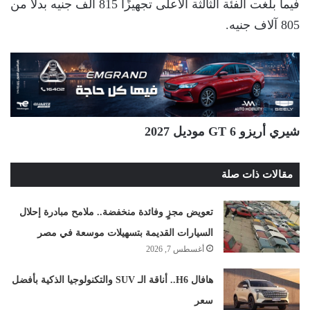
فيما بلغت الفئة الثالثة الأعلى تجهيزًا 815 ألف جنيه بدلًا من
805 آلاف جنيه.
شيري أريزو 6 GT موديل 2027
مقالات ذات صلة
تعويض مجزٍ وفائدة منخفضة.. ملامح مبادرة إحلال
السيارات القديمة بتسهيلات موسعة في مصر
أغسطس 7, 2026
هافال H6.. أناقة الـ SUV والتكنولوجيا الذكية بأفضل
سعر