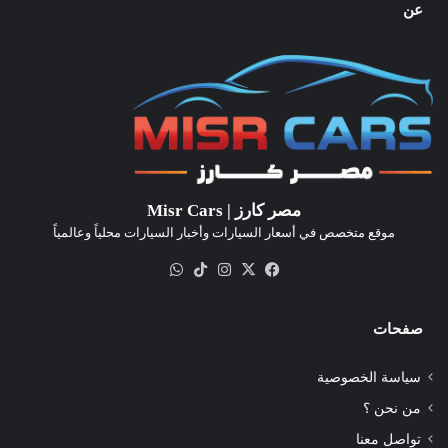
عن
مصر كارز | Misr Cars
موقع متخصص في أسعار السيارات وأخبار السيارات محلياً وعالمياً
‫X
فيسبوك
انستقرام
‫TikTok
واتساب
صفحات
سياسة الخصوصية
من نحن ؟
تواصل معنا