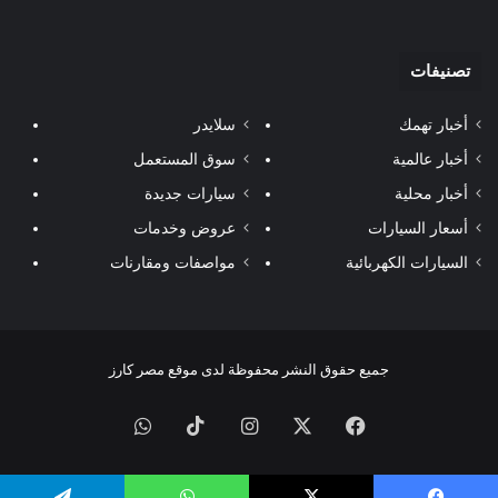
تصنيفات
أخبار تهمك
سلايدر
أخبار عالمية
سوق المستعمل
أخبار محلية
سيارات جديدة
أسعار السيارات
عروض وخدمات
السيارات الكهربائية
مواصفات ومقارنات
جميع حقوق النشر محفوظة لدى موقع مصر كارز
فيسبوك
‫X
انستقرام
‫TikTok
واتساب